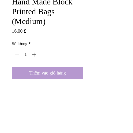
Hand Made Block
Printed Bags
(Medium)
Giá
16,00 £
Số lượng
*
Thêm vào giỏ hàng
01246 297452
asianassosystem@obtmail.com