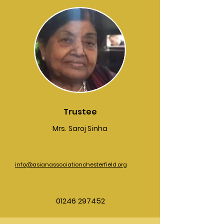
Trustee
Mrs. Saroj Sinha
info@asianassociationchesterfield.org
01246 297452