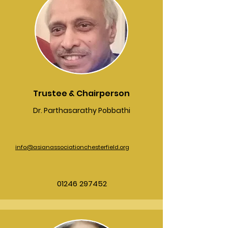
Trustee & Chairperson
Dr. Parthasarathy Pobbathi
info@asianassociationchesterfield.org
01246 297452