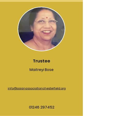
Trustee
Maitreyi Bose
info@asianassociationchesterfield.org
01246 297452