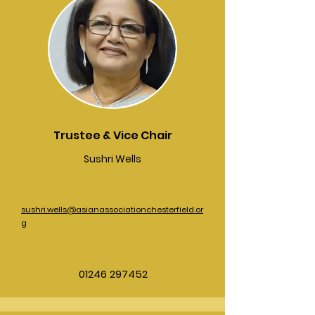
Trustee & Vice Chair
Sushri Wells
sushri.wells@asianassociationchesterfield.or
g
01246 297452