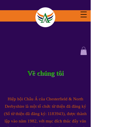
Về chúng tôi
Hiệp hội Châu Á của Chesterfield & North
Derbyshire là một tổ chức từ thiện đã đăng ký
(Số từ thiện đã đăng ký:
1183943)
, được thành
lập vào năm 1982, với mục đích thúc đẩy văn