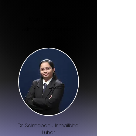
Mamta Yadav
Admin & Media Support
Dr. Salmabanu Ismailbhai
Luhar