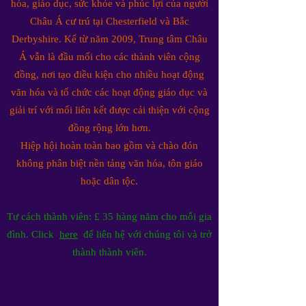
hóa, giáo dục, sức khỏe và phúc lợi của người
Châu Á cư trú tại Chesterfield và Bắc
Derbyshire. Kể từ năm 2009, Trung tâm Châu
Á vẫn là đầu mối cho các thành viên cộng
đồng, nơi tạo điều kiện cho nhiều hoạt động
văn hóa và tổ chức các hoạt động giáo dục và
giải trí với mối liên kết được cải thiện với cộng
đồng rộng lớn hơn.
Hiệp hội hoàn toàn bao gồm và chào đón
không phân biệt nền tảng văn hóa, tôn giáo
hoặc dân tộc.
Tư cách thành viên: £ 35 hàng năm cho mỗi gia
đình. Click
here
để liên hệ với chúng tôi và trở
thành thành viên.