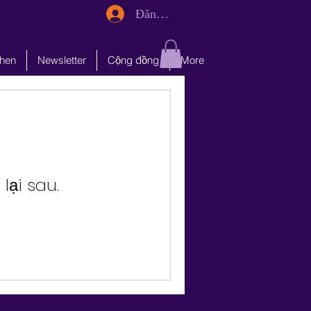
Đăng nhập
chen
Newsletter
Cộng đồng
More
lại sau.