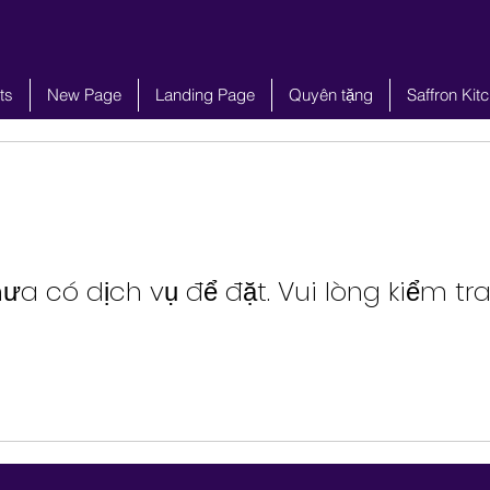
ts
New Page
Landing Page
Quyên tặng
Saffron Kit
ưa có dịch vụ để đặt. Vui lòng kiểm tra 