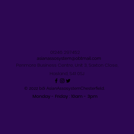
01246 297452
asianassosystem@obtmail.com
Penmore Business Centre, Unit 3, Saxton Close,
Hasland, S41 0SJ
© 2022 bởi AsianAssosystemChesterfield.
Monday - Friday : 10am - 3pm