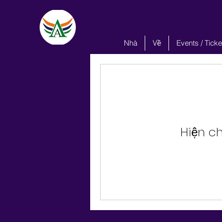
Nhà
Về
Events / Ticke
Hiện ch