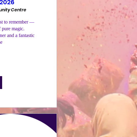
 2026
nity Centre
ast to remember — 
f pure magic.

er and a fantastic 
me