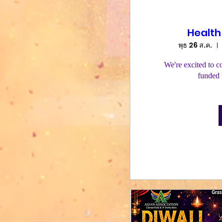
Health
พุธ 26 ส.ค.
We're excited to c
funded 