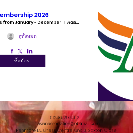
embership 2026
s from January - December
Hasland
ดูทั้งหมด
ซื้อบัตร
01246 297452
asianassociation@obtmail.com
Penmore Business Centre, Unit 3, Saxton Close,