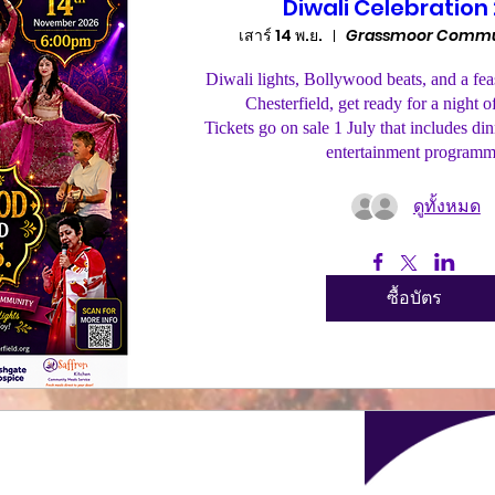
Diwali Celebration
เสาร์ 14 พ.ย.
Grassmoor Commu
Diwali lights, Bollywood beats, and a fe
Chesterfield, get ready for a night o
Tickets go on sale 1 July that includes dinn
entertainment program
ดูทั้งหมด
ซื้อบัตร