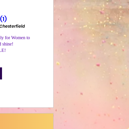
(1)
 Chesterfield
ly for Women to  
 shine! 

LE!