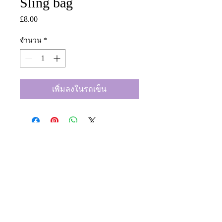
Sling bag
£8.00
ราคา
จำนวน
*
เพิ่มลงในรถเข็น
01246 297452
asianassociation@obtmail.com
©2022 by AsianAssociationChesterfield.
Penmore Business Centre, Unit 3, Saxton