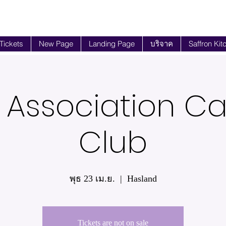
 Tickets
New Page
Landing Page
บริจาค
Saffron Kit
 Association 
Club
พุธ 23 เม.ย.
  |  
Hasland
Tickets are not on sale