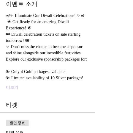
이벤트 소개
🪔✨ Illuminate Our Diwali Celebrations! ✨🪔 
 🌟 Get Ready for an amazing Diwali 
Experience! 🌟  
🎟️ Diwali celebration tickets on sale starting 
tomorrow! 🎟️  
✨ Don't miss the chance to become a sponsor 
and shine alongside our incredible festivities. 
Explore our exclusive sponsorship packages for: 
💫 Only 4 Gold packages available! 
💫 Limited availability of 10 Silver packages! 
더보기
티켓
할인 종료
티켓 유형