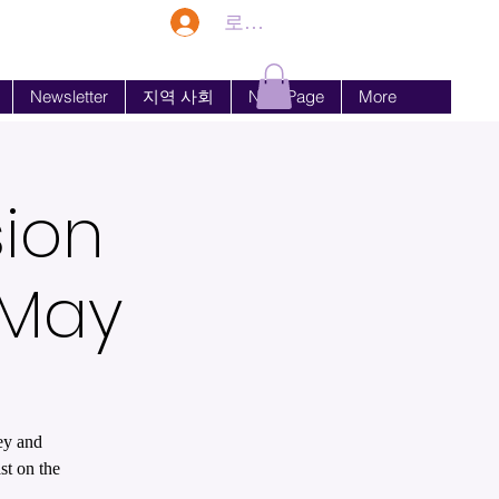
로그인
Newsletter
지역 사회
New Page
More
sion
h May
ley and
st on the