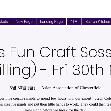
ckets
New Page
Landing Page
기부
Saffron Kitchen
s Fun Craft Ses
lling) - Fri 30t
5월 30일 (금)
  |  
Asian Association of Chesterfield
ur little creative minds to spend few hours with our expert - Steph Co
eir creative minds and put their little hands to work. They could then fea
mini lunch before we break for the day.