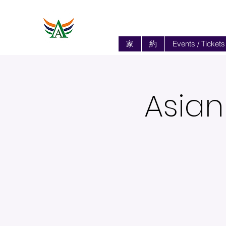
家
約
Events / Tickets
Asian