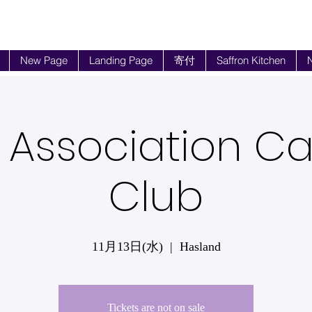
New Page
Landing Page
寄付
Saffron Kitchen
N
 Association 
Club
11月13日(水)
  |  
Hasland
Tickets are not on sale