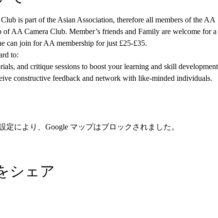
lub is part of the Asian Association, therefore all members of the AA
hip of AA Camera Club. Member’s friends and Family are welcome for a
e can join for AA membership for just £25-£35. 
rd to:
ials, and critique sessions to boost your learning and skill development
ive constructive feedback and network with like-minded individuals.
の設定により、Google マップはブロックされました。
をシェア