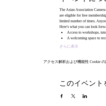
The Asian Association Camera C
are eligible for free members
limited number of times. Anyon
Here's what you can look forwa
Access to workshops, tutor
A welcoming space to rece
さらに表示
アクセス解析および機能性 Cookie 
このイベント