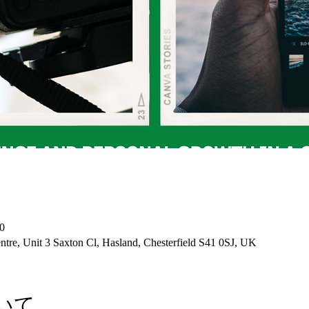
0
tre, Unit 3 Saxton Cl, Hasland, Chesterfield S41 0SJ, UK
いて