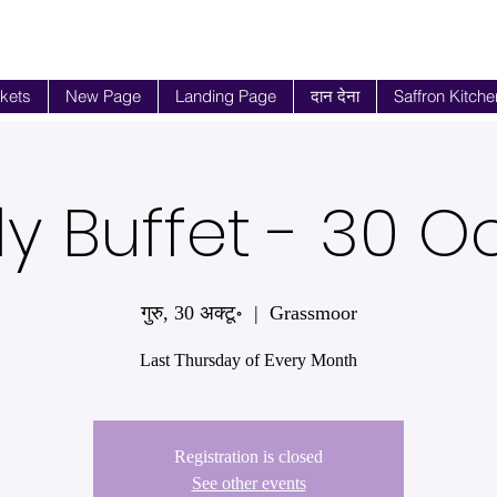
ckets
New Page
Landing Page
दान देना
Saffron Kitche
y Buffet - 30 O
गुरु, 30 अक्टू॰
  |  
Grassmoor
Last Thursday of Every Month
Registration is closed
See other events