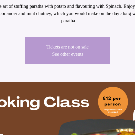
e art of stuffing paratha with potato and flavouring with Spinach. Enjoy 
coriander and mint chutney, which you would make on the day along w
paratha.
Tickets are not on sale
See other events